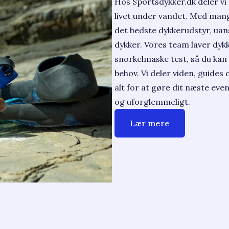
Hos Sportsdykker.dk deler vi 
livet under vandet. Med mang
det bedste dykkerudstyr, uan
dykker. Vores team laver dyk
snorkelmaske test, så du kan 
behov. Vi deler viden, guides
alt for at gøre dit næste eve
og uforglemmeligt.
Lær mere