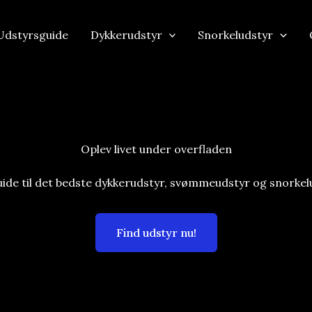
Udstyrsguide
Dykkerudstyr
Snorkeludstyr
Oplev livet under overfladen​
uide til det bedste dykkerudstyr, svømmeudstyr og snorkel
Find udstyr nu!