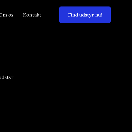
Om os
Kontakt
Find udstyr nu!
udstyr