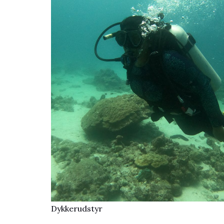
Dykkerudstyr​​