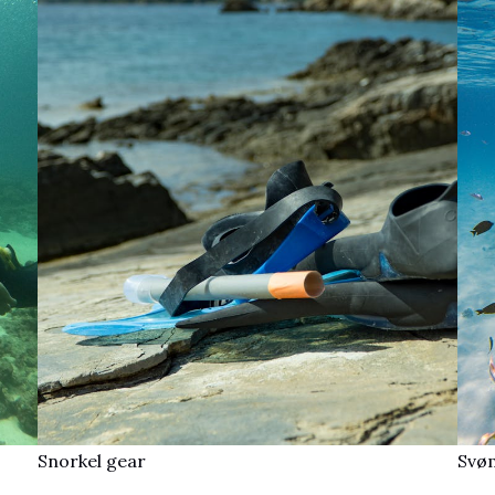
Snorkel gear​​
Svøm