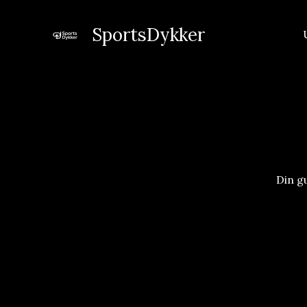
Gå
til
SportsDykker
indholdet
Din g