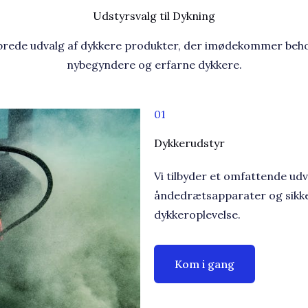
Udstyrsvalg til Dykning​
rede udvalg af dykkere produkter, der imødekommer beh
nybegyndere og erfarne dykkere.​
01
Dykkerudstyr​
Vi tilbyder et omfattende ud
åndedrætsapparater og sikker
dykkeroplevelse.
Kom i gang