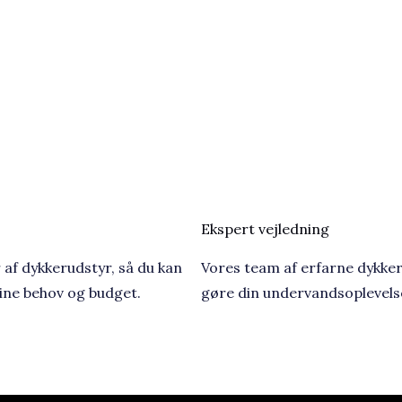
Ekspert vejledning​
 af dykkerudstyr, så du kan
Vores team af erfarne dykker
dine behov og budget.
gøre din undervandsoplevelse